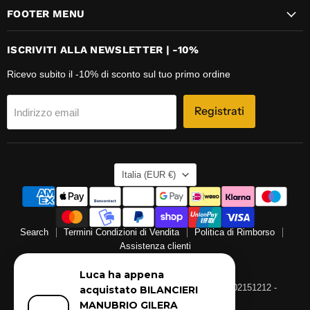
FOOTER MENU
ISCRIVITI ALLA NEWSLETTER | -10%
Ricevo subito il -10% di sconto sul tuo primo ordine
Registrati
Indirizzo email
NAZIONE
Italia
(EUR €)
Search
Termini Condizioni di Vendita
Politica di Rimborso
Assistenza clienti
© 2026 rsricambi.
Luca ha appena
RS RICAMBI di Senese Mario Rosario P.IVA: 09402151212 -
acquistato BILANCIERI
MANUBRIO GILERA