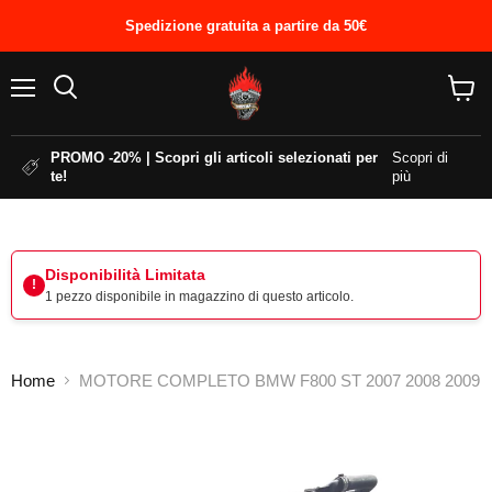
Spedizione gratuita a partire da 50€
Menu
Cerca
Visual
il
carrel
PROMO -20% | Scopri gli articoli selezionati per
Scopri di
te!
più
Disponibilità Limitata
!
1 pezzo disponibile in magazzino di questo articolo.
Home
MOTORE COMPLETO BMW F800 ST 2007 2008 2009