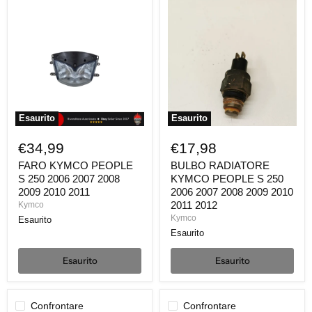
FARO
BULBO
KYMCO
RADIATORE
PEOPLE
KYMCO
S
PEOPLE
250
S
2006
250
2007
2006
2008
2007
2009
2008
2010
2009
2011
2010
Esaurito
Esaurito
2011
2012
€34,99
€17,98
FARO KYMCO PEOPLE
BULBO RADIATORE
S 250 2006 2007 2008
KYMCO PEOPLE S 250
2009 2010 2011
2006 2007 2008 2009 2010
2011 2012
Kymco
Kymco
Esaurito
Esaurito
Esaurito
Esaurito
Confrontare
Confrontare