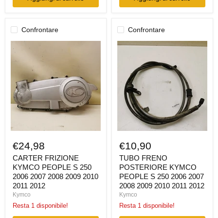
Confrontare
Confrontare
CARTER
TUBO
FRIZIONE
FRENO
KYMCO
POSTERIORE
PEOPLE
KYMCO
S
PEOPLE
250
S
2006
250
2007
2006
2008
2007
2009
2008
2010
2009
2011
2010
2012
2011
€24,98
€10,90
2012
CARTER FRIZIONE
TUBO FRENO
KYMCO PEOPLE S 250
POSTERIORE KYMCO
2006 2007 2008 2009 2010
PEOPLE S 250 2006 2007
2011 2012
2008 2009 2010 2011 2012
Kymco
Kymco
Resta 1 disponibile!
Resta 1 disponibile!