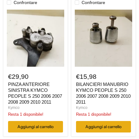
Confrontare
Confrontare
PINZA
BILANCIERI
ANTERIORE
MANUBRIO
SINISTRA
KYMCO
KYMCO
PEOPLE
PEOPLE
S
S
250
250
2006
2006
2007
2007
2008
2008
2009
2009
2010
2010
2011
2011
€29,90
€15,98
PINZA ANTERIORE
BILANCIERI MANUBRIO
SINISTRA KYMCO
KYMCO PEOPLE S 250
PEOPLE S 250 2006 2007
2006 2007 2008 2009 2010
2008 2009 2010 2011
2011
Kymco
Kymco
Resta 1 disponibile!
Resta 1 disponibile!
Aggiungi al carrello
Aggiungi al carrello