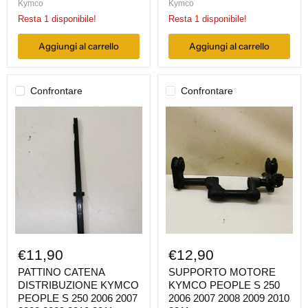
Kymco
Kymco
Resta 1 disponibile!
Resta 1 disponibile!
Aggiungi al carrello
Aggiungi al carrello
Confrontare
Confrontare
PATTINO
SUPPORTO
CATENA
MOTORE
DISTRIBUZIONE
KYMCO
KYMCO
PEOPLE
PEOPLE
S
S
250
250
2006
2006
2007
2007
2008
2008
2009
2009
2010
2010
2011
2011
€11,90
€12,90
PATTINO CATENA
SUPPORTO MOTORE
DISTRIBUZIONE KYMCO
KYMCO PEOPLE S 250
PEOPLE S 250 2006 2007
2006 2007 2008 2009 2010