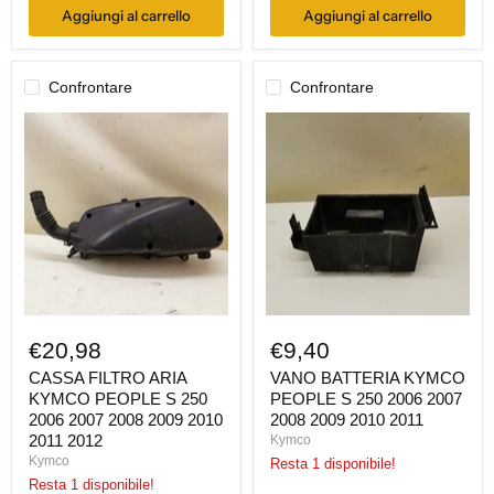
Aggiungi al carrello
Aggiungi al carrello
Confrontare
Confrontare
CASSA
VANO
FILTRO
BATTERIA
ARIA
KYMCO
KYMCO
PEOPLE
PEOPLE
S
S
250
250
2006
2006
2007
2007
2008
2008
2009
2009
2010
2010
2011
2011
€20,98
€9,40
2012
CASSA FILTRO ARIA
VANO BATTERIA KYMCO
KYMCO PEOPLE S 250
PEOPLE S 250 2006 2007
2006 2007 2008 2009 2010
2008 2009 2010 2011
2011 2012
Kymco
Kymco
Resta 1 disponibile!
Resta 1 disponibile!