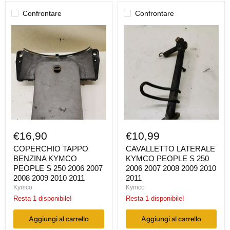
Confrontare
Confrontare
COPERCHIO
CAVALLETTO
TAPPO
LATERALE
BENZINA
KYMCO
KYMCO
PEOPLE
PEOPLE
S
S
250
250
2006
2006
2007
2007
2008
2008
2009
2009
2010
2010
2011
2011
€16,90
€10,99
COPERCHIO TAPPO
CAVALLETTO LATERALE
BENZINA KYMCO
KYMCO PEOPLE S 250
PEOPLE S 250 2006 2007
2006 2007 2008 2009 2010
2008 2009 2010 2011
2011
Kymco
Kymco
Resta 1 disponibile!
Resta 1 disponibile!
Aggiungi al carrello
Aggiungi al carrello