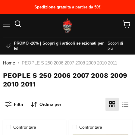
Spedizione gratuita a partire da 50€
Menu
Cerca
Visual
il
carrel
PROMO -20% | Scopri gli articoli selezionati per
Scopri di
te!
più
Home
PEOPLE S 250 2006 2007 2008 2009 2010 2011
PEOPLE S 250 2006 2007 2008 2009
2010 2011
Filtri
Ordina per
Confrontare
Confrontare