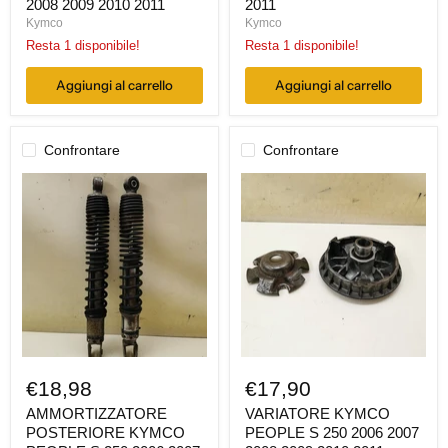
2008 2009 2010 2011
2011
Kymco
Kymco
Resta 1 disponibile!
Resta 1 disponibile!
Aggiungi al carrello
Aggiungi al carrello
Confrontare
Confrontare
AMMORTIZZATORE
VARIATORE
POSTERIORE
KYMCO
KYMCO
PEOPLE
PEOPLE
S
S
250
250
2006
2006
2007
2007
2008
2008
2009
2009
2010
2010
2011
2011
€18,98
€17,90
AMMORTIZZATORE
VARIATORE KYMCO
POSTERIORE KYMCO
PEOPLE S 250 2006 2007