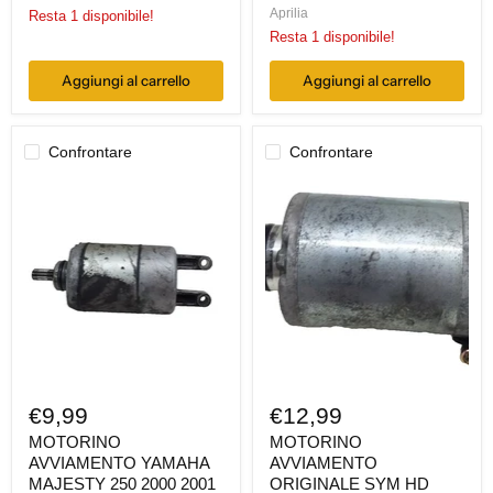
Aprilia
Resta 1 disponibile!
Resta 1 disponibile!
Aggiungi al carrello
Aggiungi al carrello
Confrontare
Confrontare
MOTORINO
MOTORINO
AVVIAMENTO
AVVIAMENTO
YAMAHA
ORIGINALE
MAJESTY
SYM
250
HD
2000
HD2
2001
200
2002
IE
2014
2015
€9,99
€12,99
MOTORINO
MOTORINO
AVVIAMENTO YAMAHA
AVVIAMENTO
MAJESTY 250 2000 2001
ORIGINALE SYM HD