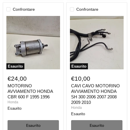
Confrontare
Confrontare
MOTORINO
CAVI
AVVIAMENTO
CAVO
HONDA
MOTORINO
CBR
AVVIAMENTO
600
HONDA
F
SH
1995
300
1996
2006
2007
2008
2009
Esaurito
Esaurito
2010
€24,00
€10,00
MOTORINO
CAVI CAVO MOTORINO
AVVIAMENTO HONDA
AVVIAMENTO HONDA
CBR 600 F 1995 1996
SH 300 2006 2007 2008
2009 2010
Honda
Honda
Esaurito
Esaurito
Esaurito
Esaurito