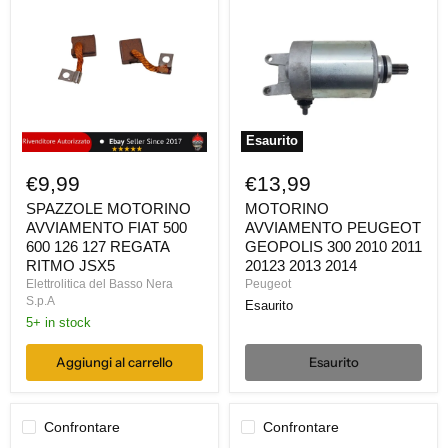
AVVIAMENTO
PEUGEOT
FIAT
GEOPOLIS
500
300
600
2010
126
2011
127
20123
REGATA
2013
RITMO
2014
JSX5
Esaurito
€9,99
€13,99
SPAZZOLE MOTORINO
MOTORINO
AVVIAMENTO FIAT 500
AVVIAMENTO PEUGEOT
600 126 127 REGATA
GEOPOLIS 300 2010 2011
RITMO JSX5
20123 2013 2014
Elettrolitica del Basso Nera
Peugeot
S.p.A
Esaurito
5+ in stock
Aggiungi al carrello
Esaurito
Confrontare
Confrontare