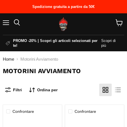
Spedizione gratuita a partire da 50€
Menu
Cerca
Visual
il
carrel
PROMO -20% | Scopri gli articoli selezionati per
Scopri di
te!
più
Home
Motorini Avviamento
MOTORINI AVVIAMENTO
Filtri
Ordina per
Confrontare
Confrontare
SPAZZOLE
MOTORINO
MOTORINO
AVVIAMENTO