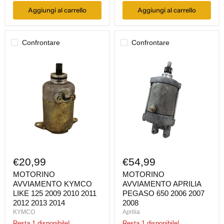
Aggiungi al carrello
Aggiungi al carrello
Confrontare
Confrontare
MOTORINO
MOTORINO
AVVIAMENTO
AVVIAMENTO
KYMCO
APRILIA
LIKE
PEGASO
125
650
2009
2006
2010
2007
2011
2008
2012
2013
2014
€20,99
€54,99
MOTORINO
MOTORINO
AVVIAMENTO KYMCO
AVVIAMENTO APRILIA
LIKE 125 2009 2010 2011
PEGASO 650 2006 2007
2012 2013 2014
2008
KYMCO
Aprilia
Resta 1 disponibile!
Resta 1 disponibile!