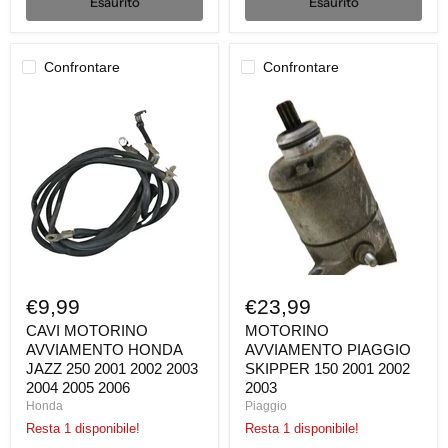
Esaurito
Esaurito
Confrontare
Confrontare
CAVI
MOTORINO
MOTORINO
AVVIAMENTO
AVVIAMENTO
PIAGGIO
HONDA
SKIPPER
JAZZ
150
250
2001
2001
2002
2002
2003
2003
2004
2005
2006
€9,99
€23,99
CAVI MOTORINO
MOTORINO
AVVIAMENTO HONDA
AVVIAMENTO PIAGGIO
JAZZ 250 2001 2002 2003
SKIPPER 150 2001 2002
2004 2005 2006
2003
Honda
Piaggio
Resta 1 disponibile!
Resta 1 disponibile!