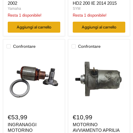
2002
HD2 200 IE 2014 2015
Yamaha
SYM
Resta 1 disponibile!
Resta 1 disponibile!
Aggiungi al carrello
Aggiungi al carrello
Confrontare
Confrontare
INGRANAGGI
MOTORINO
MOTORINO
AVVIAMENTO
AVVIAMENTO
APRILIA
SIAMOTO
SCARABEO
GECO
50
250
2
2003
TEMPI
2004
1997
2005
1998
2006
€53,99
€10,99
INGRANAGGI
MOTORINO
MOTORINO
AVVIAMENTO APRILIA