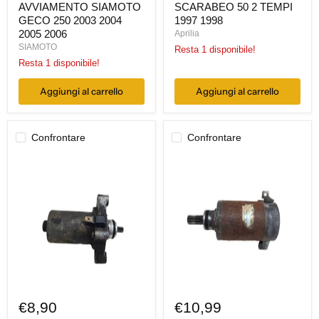
AVVIAMENTO SIAMOTO
SCARABEO 50 2 TEMPI
GECO 250 2003 2004
1997 1998
2005 2006
Aprilia
SIAMOTO
Resta 1 disponibile!
Resta 1 disponibile!
Aggiungi al carrello
Aggiungi al carrello
Confrontare
Confrontare
MOTORINO
MOTORINO
AVVIAMENTO
AVVIAMENTO
KYMCO
SUZUKI
QUAD
UE
MAXXER
150
50
2002
2008
2003
2009
2004
2010
2005
2011
2012
2013
2014
€8,90
€10,99