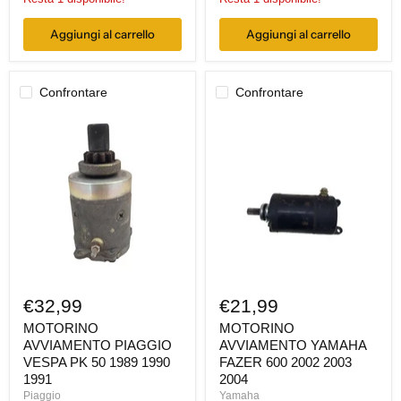
Aggiungi al carrello
Aggiungi al carrello
Confrontare
Confrontare
MOTORINO
MOTORINO
AVVIAMENTO
AVVIAMENTO
PIAGGIO
YAMAHA
VESPA
FAZER
PK
600
50
2002
1989
2003
1990
2004
1991
€32,99
€21,99
MOTORINO
MOTORINO
AVVIAMENTO PIAGGIO
AVVIAMENTO YAMAHA
VESPA PK 50 1989 1990
FAZER 600 2002 2003
1991
2004
Piaggio
Yamaha