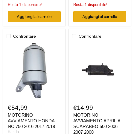
Resta 1 disponibile!
Resta 1 disponibile!
Aggiungi al carrello
Aggiungi al carrello
Confrontare
Confrontare
MOTORINO
MOTORINO
AVVIAMENTO
AVVIAMENTO
HONDA
APRILIA
NC
SCARABEO
750
500
2016
2006
2017
2007
2018
2008
€54,99
€14,99
MOTORINO
MOTORINO
AVVIAMENTO HONDA
AVVIAMENTO APRILIA
NC 750 2016 2017 2018
SCARABEO 500 2006
2007 2008
Honda