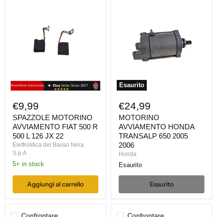
SPAZZOLE
MOTORINO
MOTORINO
AVVIAMENTO
AVVIAMENTO
HONDA
FIAT
TRANSALP
500
650
R
2005
500
2006
L
126
JX
22
Esaurito
€9,99
€24,99
SPAZZOLE MOTORINO
MOTORINO
AVVIAMENTO FIAT 500 R
AVVIAMENTO HONDA
500 L 126 JX 22
TRANSALP 650 2005
2006
Elettrolitica del Basso Nera
S.p.A
Honda
5+ in stock
Esaurito
Aggiungi al carrello
Esaurito
Confrontare
Confrontare