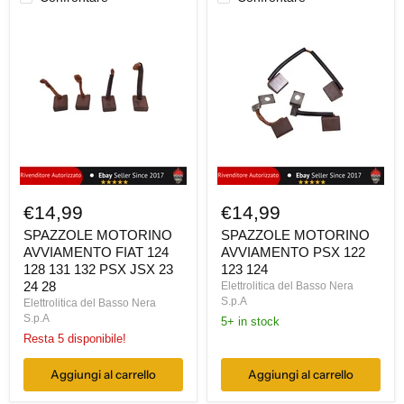
SPAZZOLE
SPAZZOLE
MOTORINO
MOTORINO
AVVIAMENTO
AVVIAMENTO
FIAT
PSX
124
122
128
123
131
124
132
PSX
JSX
23
24
28
€14,99
€14,99
SPAZZOLE MOTORINO
SPAZZOLE MOTORINO
AVVIAMENTO FIAT 124
AVVIAMENTO PSX 122
128 131 132 PSX JSX 23
123 124
24 28
Elettrolitica del Basso Nera
S.p.A
Elettrolitica del Basso Nera
S.p.A
5+ in stock
Resta 5 disponibile!
Aggiungi al carrello
Aggiungi al carrello