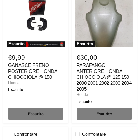
POSTERIORE
HONDA
HONDA
CHIOCCIOLA
CHIOCCIOLA
@
@
125
150
150
2000
2001
2002
2003
Esaurito
Esaurito
2004
2005
€9,99
€30,00
GANASCE FRENO
PARAFANGO
POSTERIORE HONDA
ANTERIORE HONDA
CHIOCCIOLA @ 150
CHIOCCIOLA @ 125 150
2000 2001 2002 2003 2004
Honda
2005
Esaurito
Honda
Esaurito
Esaurito
Esaurito
Confrontare
Confrontare