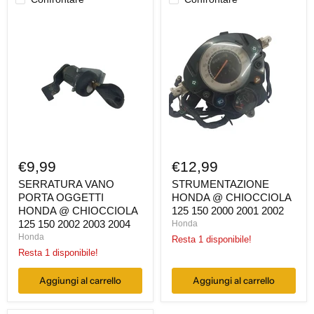
SERRATURA
STRUMENTAZIONE
VANO
HONDA
PORTA
@
OGGETTI
CHIOCCIOLA
HONDA
125
@
150
CHIOCCIOLA
2000
125
2001
150
2002
2002
2003
2004
€9,99
€12,99
SERRATURA VANO
STRUMENTAZIONE
PORTA OGGETTI
HONDA @ CHIOCCIOLA
HONDA @ CHIOCCIOLA
125 150 2000 2001 2002
125 150 2002 2003 2004
Honda
Honda
Resta 1 disponibile!
Resta 1 disponibile!
Aggiungi al carrello
Aggiungi al carrello