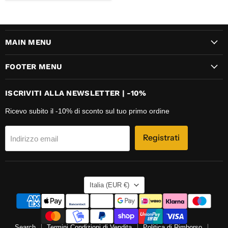
MAIN MENU
FOOTER MENU
ISCRIVITI ALLA NEWSLETTER | -10%
Ricevo subito il -10% di sconto sul tuo primo ordine
Registrati
Indirizzo email
NAZIONE
Italia
(EUR €)
Search
Termini Condizioni di Vendita
Politica di Rimborso