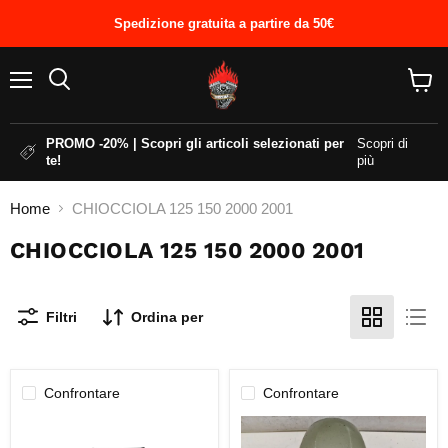
Spedizione gratuita a partire da 50€
Menu
Cerca
Visual
il
carrel
PROMO -20% | Scopri gli articoli selezionati per
Scopri di
te!
più
Home
CHIOCCIOLA 125 150 2000 2001
CHIOCCIOLA 125 150 2000 2001
Filtri
Ordina per
Confrontare
Confrontare
GANASCE
PARAFANGO
FRENO
ANTERIORE