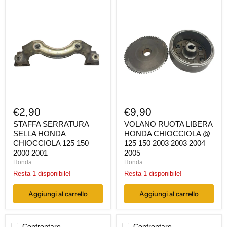
STAFFA
VOLANO
SERRATURA
RUOTA
SELLA
LIBERA
HONDA
HONDA
CHIOCCIOLA
CHIOCCIOLA
125
@
150
125
2000
150
2001
2003
2003
2004
2005
€2,90
€9,90
STAFFA SERRATURA
VOLANO RUOTA LIBERA
SELLA HONDA
HONDA CHIOCCIOLA @
CHIOCCIOLA 125 150
125 150 2003 2003 2004
2000 2001
2005
Honda
Honda
Resta 1 disponibile!
Resta 1 disponibile!
Aggiungi al carrello
Aggiungi al carrello
Confrontare
Confrontare