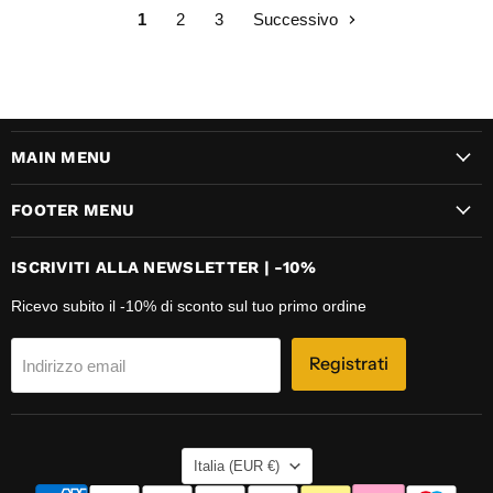
1
2
3
Successivo
MAIN MENU
FOOTER MENU
ISCRIVITI ALLA NEWSLETTER | -10%
Ricevo subito il -10% di sconto sul tuo primo ordine
Registrati
Indirizzo email
NAZIONE
Italia
(EUR €)