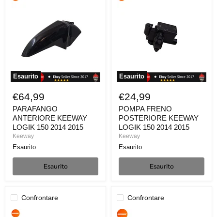
ANTERIORE
FRENO
KEEWAY
POSTERIORE
LOGIK
KEEWAY
150
LOGIK
2014
150
2015
2014
2015
Esaurito
Esaurito
€64,99
€24,99
PARAFANGO
POMPA FRENO
ANTERIORE KEEWAY
POSTERIORE KEEWAY
LOGIK 150 2014 2015
LOGIK 150 2014 2015
Keeway
Keeway
Esaurito
Esaurito
Esaurito
Esaurito
Confrontare
Confrontare
CUPOLINO
PARAFANGO