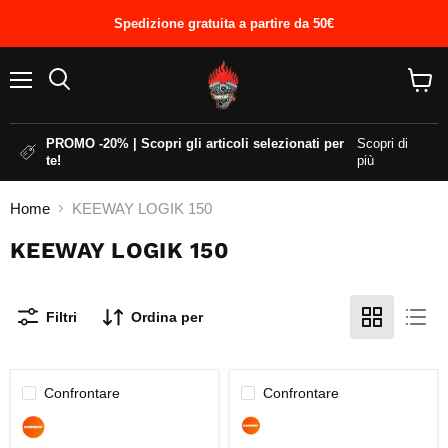
Spedizione gratuita a partire da 50€
Menu
Cerca
Visual
il
carrel
PROMO -20% | Scopri gli articoli selezionati per
Scopri di
te!
più
Home
KEEWAY LOGIK 150
KEEWAY LOGIK 150
Filtri
Ordina per
Confrontare
Confrontare
LUCE
ASTA
TARGA
MISURAZIONE