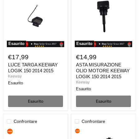
KEEWAY
OLIO
LOGIK
MOTORE
150
KEEWAY
2014
LOGIK
2015
150
2014
2015
Esaurito
Esaurito
€17,99
€14,99
LUCE TARGA KEEWAY
ASTA MISURAZIONE
LOGIK 150 2014 2015
OLIO MOTORE KEEWAY
LOGIK 150 2014 2015
Keeway
Keeway
Esaurito
Esaurito
Esaurito
Esaurito
Confrontare
Confrontare
VALVOLA
STATORE
TERMOSTATICA
KEEWAY