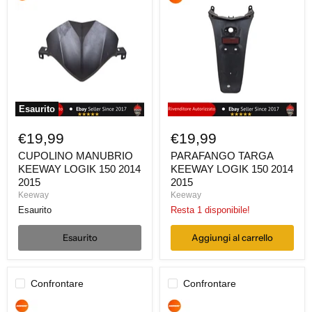
MANUBRIO
TARGA
KEEWAY
KEEWAY
LOGIK
LOGIK
150
150
2014
2014
2015
2015
Esaurito
€19,99
€19,99
CUPOLINO MANUBRIO
PARAFANGO TARGA
KEEWAY LOGIK 150 2014
KEEWAY LOGIK 150 2014
2015
2015
Keeway
Keeway
Esaurito
Resta 1 disponibile!
Esaurito
Aggiungi al carrello
Confrontare
Confrontare
PEDANA
CERCHIO