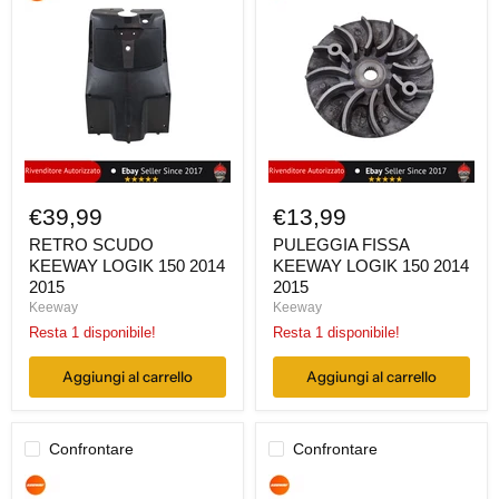
SCUDO
FISSA
KEEWAY
KEEWAY
LOGIK
LOGIK
150
150
2014
2014
2015
2015
€39,99
€13,99
RETRO SCUDO
PULEGGIA FISSA
KEEWAY LOGIK 150 2014
KEEWAY LOGIK 150 2014
2015
2015
Keeway
Keeway
Resta 1 disponibile!
Resta 1 disponibile!
Aggiungi al carrello
Aggiungi al carrello
Confrontare
Confrontare
CLACSON
MOTORINO