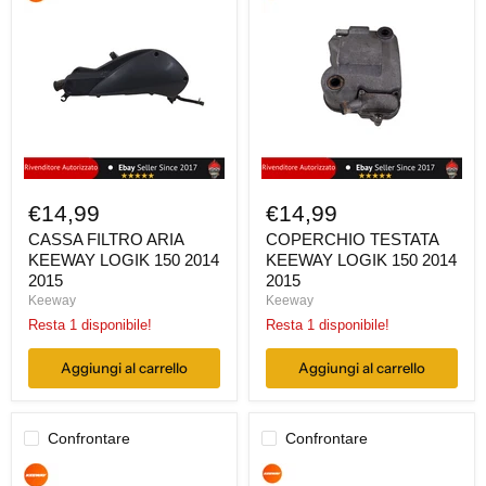
FILTRO
TESTATA
ARIA
KEEWAY
KEEWAY
LOGIK
LOGIK
150
150
2014
2014
2015
2015
€14,99
€14,99
CASSA FILTRO ARIA
COPERCHIO TESTATA
KEEWAY LOGIK 150 2014
KEEWAY LOGIK 150 2014
2015
2015
Keeway
Keeway
Resta 1 disponibile!
Resta 1 disponibile!
Aggiungi al carrello
Aggiungi al carrello
Confrontare
Confrontare
RETRO
PULEGGIA