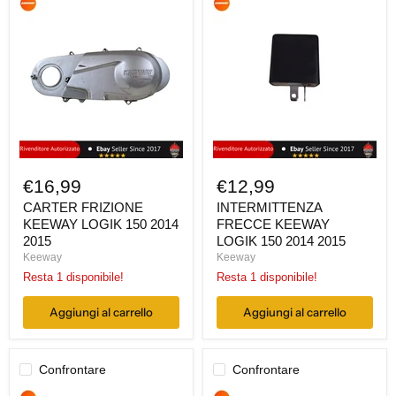
CARTER
INTERMITTENZA
FRIZIONE
FRECCE
KEEWAY
KEEWAY
LOGIK
LOGIK
150
150
2014
2014
2015
2015
€16,99
€12,99
CARTER FRIZIONE
INTERMITTENZA
KEEWAY LOGIK 150 2014
FRECCE KEEWAY
2015
LOGIK 150 2014 2015
Keeway
Keeway
Resta 1 disponibile!
Resta 1 disponibile!
Aggiungi al carrello
Aggiungi al carrello
Confrontare
Confrontare