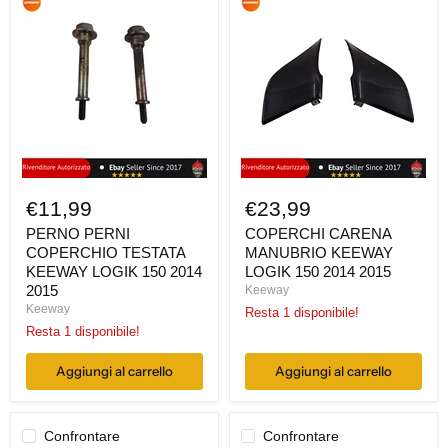
PERNO
COPERCHI
PERNI
CARENA
COPERCHIO
MANUBRIO
TESTATA
KEEWAY
KEEWAY
LOGIK
LOGIK
150
150
2014
2014
2015
2015
€11,99
€23,99
PERNO PERNI
COPERCHI CARENA
COPERCHIO TESTATA
MANUBRIO KEEWAY
KEEWAY LOGIK 150 2014
LOGIK 150 2014 2015
2015
Keeway
Keeway
Resta 1 disponibile!
Resta 1 disponibile!
Aggiungi al carrello
Aggiungi al carrello
Confrontare
Confrontare