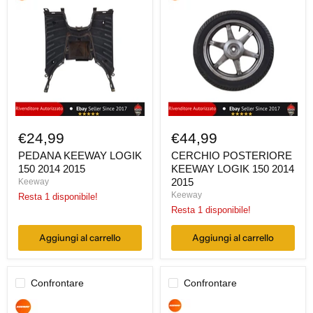
KEEWAY
POSTERIORE
LOGIK
KEEWAY
150
LOGIK
2014
150
2015
2014
2015
€24,99
€44,99
PEDANA KEEWAY LOGIK
CERCHIO POSTERIORE
150 2014 2015
KEEWAY LOGIK 150 2014
2015
Keeway
Keeway
Resta 1 disponibile!
Resta 1 disponibile!
Aggiungi al carrello
Aggiungi al carrello
Confrontare
Confrontare
CASSA
COPERCHIO