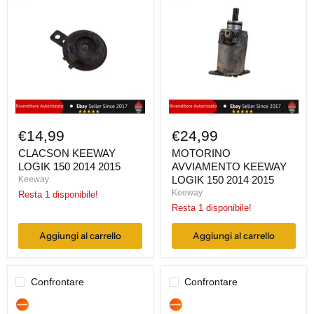
KEEWAY
AVVIAMENTO
LOGIK
KEEWAY
150
LOGIK
2014
150
2015
2014
2015
€14,99
€24,99
CLACSON KEEWAY
MOTORINO
LOGIK 150 2014 2015
AVVIAMENTO KEEWAY
LOGIK 150 2014 2015
Keeway
Keeway
Resta 1 disponibile!
Resta 1 disponibile!
Aggiungi al carrello
Aggiungi al carrello
Confrontare
Confrontare
COPERCHIO
SUPPORTO
CARENA
MOTORE