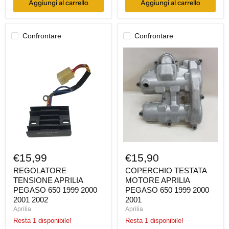
Aggiungi al carrello
Aggiungi al carrello
Confrontare
Confrontare
REGOLATORE
COPERCHIO
TENSIONE
TESTATA
APRILIA
MOTORE
PEGASO
APRILIA
650
PEGASO
1999
650
2000
1999
2001
2000
2002
2001
€15,99
€15,90
REGOLATORE
COPERCHIO TESTATA
TENSIONE APRILIA
MOTORE APRILIA
PEGASO 650 1999 2000
PEGASO 650 1999 2000
2001 2002
2001
Aprilia
Aprilia
Resta 1 disponibile!
Resta 1 disponibile!