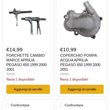
CAMBIO
POMPA
MARCE
ACQUA
APRILIA
APRILIA
PEGASO
PEGASO
650
650
1999
1999
2000
2000
2001
2001
€14,99
€10,99
FORCHETTE CAMBIO
COPERCHIO POMPA
MARCE APRILIA
ACQUA APRILIA
PEGASO 650 1999 2000
PEGASO 650 1999 2000
2001
2001
Aprilia
Aprilia
Resta 1 disponibile!
Resta 1 disponibile!
Aggiungi al carrello
Aggiungi al carrello
Confrontare
Confrontare