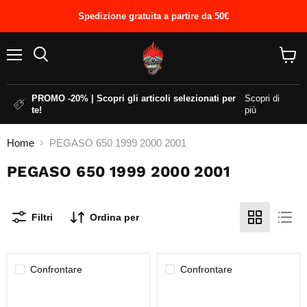
Spedizione gratuita a partire da 50€
Menu
Cerca
Visual
il
carrel
PROMO -20% | Scopri gli articoli selezionati per
Scopri di
te!
più
Home
PEGASO 650 1999 2000 2001
PEGASO 650 1999 2000 2001
Filtri
Ordina per
Confrontare
Confrontare
CARTER
MOLLE
POMPA
CAMPANA