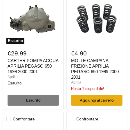
ACQUA
FRIZIONE
APRILIA
APRILIA
PEGASO
PEGASO
650
650
1999
1999
2000
2000
2001
2001
Esaurito
€29,99
€4,90
CARTER POMPA ACQUA
MOLLE CAMPANA
APRILIA PEGASO 650
FRIZIONE APRILIA
1999 2000 2001
PEGASO 650 1999 2000
2001
Aprilia
Aprilia
Esaurito
Resta 1 disponibile!
Esaurito
Aggiungi al carrello
Confrontare
Confrontare
FORCHETTE
COPERCHIO