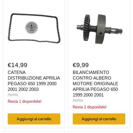
CATENA
BILANCIAMENTO
DISTRIBUZIONE
CONTRO
APRILIA
ALBERO
PEGASO
MOTORE
650
ORIGINALE
1999
APRILIA
2000
PEGASO
2001
650
2002
1999
2003
2000
2001
€14,99
€9,99
CATENA
BILANCIAMENTO
DISTRIBUZIONE APRILIA
CONTRO ALBERO
PEGASO 650 1999 2000
MOTORE ORIGINALE
2001 2002 2003
APRILIA PEGASO 650
1999 2000 2001
Aprilia
Aprilia
Resta 1 disponibile!
Resta 1 disponibile!
Aggiungi al carrello
Aggiungi al carrello