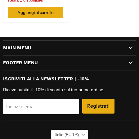
Resta 1 disponibile!
Aggiungi al carrello
MAIN MENU
FOOTER MENU
ISCRIVITI ALLA NEWSLETTER | -10%
Ricevo subito il -10% di sconto sul tuo primo ordine
Registrati
Indirizzo email
NAZIONE
Italia
(EUR €)