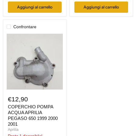
Aggiungi al carrello
Aggiungi al carrello
Confrontare
COPERCHIO
POMPA
ACQUA
APRILIA
PEGASO
650
1999
2000
2001
€12,90
COPERCHIO POMPA
ACQUA APRILIA
PEGASO 650 1999 2000
2001
Aprilia