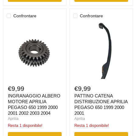
Confrontare
Confrontare
INGRANAGGIO
PATTINO
ALBERO
CATENA
MOTORE
DISTRIBUZIONE
APRILIA
APRILIA
PEGASO
PEGASO
650
650
1999
1999
2000
2000
2001
2001
2002
2003
2004
€9,99
€9,99
INGRANAGGIO ALBERO
PATTINO CATENA
MOTORE APRILIA
DISTRIBUZIONE APRILIA
PEGASO 650 1999 2000
PEGASO 650 1999 2000
2001 2002 2003 2004
2001
Aprilia
Aprilia
Resta 1 disponibile!
Resta 1 disponibile!