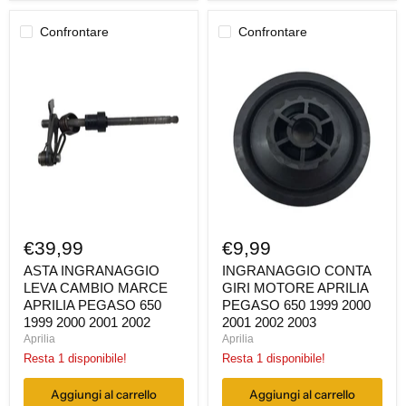
Confrontare
Confrontare
ASTA
INGRANAGGIO
INGRANAGGIO
CONTA
LEVA
GIRI
CAMBIO
MOTORE
MARCE
APRILIA
APRILIA
PEGASO
PEGASO
650
650
1999
1999
2000
2000
2001
2001
2002
2002
2003
€39,99
€9,99
ASTA INGRANAGGIO
INGRANAGGIO CONTA
LEVA CAMBIO MARCE
GIRI MOTORE APRILIA
APRILIA PEGASO 650
PEGASO 650 1999 2000
1999 2000 2001 2002
2001 2002 2003
Aprilia
Aprilia
Resta 1 disponibile!
Resta 1 disponibile!
Aggiungi al carrello
Aggiungi al carrello