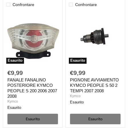
Confrontare
Confrontare
FANALE
PIGNONE
FANALINO
AVVIAMENTO
POSTERIORE
KYMCO
KYMCO
PEOPLE
PEOPLE
S
S
50
200
2
2006
TEMPI
2007
2007
2008
2008
Esaurito
Esaurito
€9,99
€9,99
FANALE FANALINO
PIGNONE AVVIAMENTO
POSTERIORE KYMCO
KYMCO PEOPLE S 50 2
PEOPLE S 200 2006 2007
TEMPI 2007 2008
2008
Kymco
Kymco
Esaurito
Esaurito
Esaurito
Esaurito