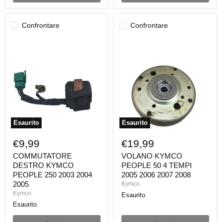
Confrontare
Confrontare
COMMUTATORE
VOLANO
DESTRO
KYMCO
KYMCO
PEOPLE
PEOPLE
50
250
4
2003
TEMPI
2004
2005
2005
2006
2007
2008
Esaurito
Esaurito
€9,99
€19,99
COMMUTATORE
VOLANO KYMCO
DESTRO KYMCO
PEOPLE 50 4 TEMPI
PEOPLE 250 2003 2004
2005 2006 2007 2008
2005
Kymco
Kymco
Esaurito
Esaurito