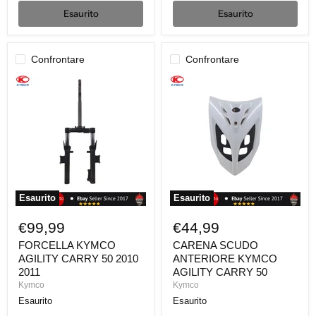
Esaurito
Esaurito
Confrontare
Confrontare
FORCELLA
CARENA
KYMCO
SCUDO
AGILITY
ANTERIORE
CARRY
KYMCO
50
AGILITY
2010
CARRY
2011
50
Esaurito
Esaurito
€99,99
€44,99
FORCELLA KYMCO
CARENA SCUDO
AGILITY CARRY 50 2010
ANTERIORE KYMCO
2011
AGILITY CARRY 50
Kymco
Kymco
Esaurito
Esaurito