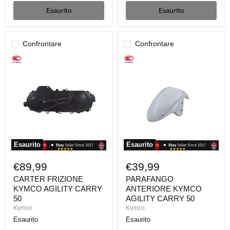
Esaurito
Esaurito
Confrontare
Confrontare
CARTER
PARAFANGO
FRIZIONE
ANTERIORE
KYMCO
KYMCO
AGILITY
AGILITY
CARRY
CARRY
50
50
Esaurito
Esaurito
€89,99
€39,99
CARTER FRIZIONE
PARAFANGO
KYMCO AGILITY CARRY
ANTERIORE KYMCO
50
AGILITY CARRY 50
Kymco
Kymco
Esaurito
Esaurito