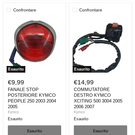
Confrontare
Confrontare
FANALE
COMMUTATORE
STOP
DESTRO
POSTERIORE
KYMCO
KYMCO
XCITING
PEOPLE
500
250
3004
2003
2005
2004
2006
2005
2007
Esaurito
Esaurito
€9,99
€14,99
FANALE STOP
COMMUTATORE
POSTERIORE KYMCO
DESTRO KYMCO
PEOPLE 250 2003 2004
XCITING 500 3004 2005
2005
2006 2007
Kymco
Kymco
Esaurito
Esaurito
Esaurito
Esaurito