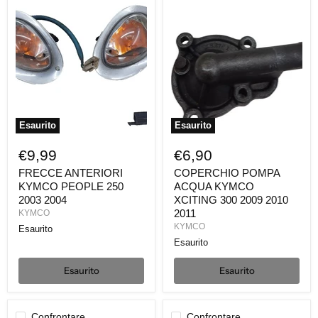
FRECCE
COPERCHIO
ANTERIORI
POMPA
KYMCO
ACQUA
PEOPLE
KYMCO
250
XCITING
2003
300
2004
2009
2010
2011
Esaurito
Esaurito
€9,99
€6,90
FRECCE ANTERIORI
COPERCHIO POMPA
KYMCO PEOPLE 250
ACQUA KYMCO
2003 2004
XCITING 300 2009 2010
2011
KYMCO
KYMCO
Esaurito
Esaurito
Esaurito
Esaurito
Confrontare
Confrontare