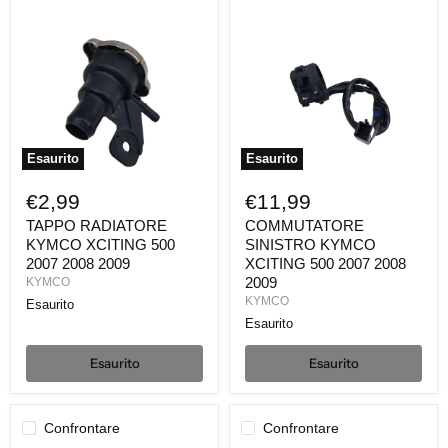
RADIATORE
SINISTRO
KYMCO
KYMCO
XCITING
XCITING
500
500
2007
2007
2008
2008
2009
2009
Esaurito
Esaurito
€2,99
€11,99
TAPPO RADIATORE
COMMUTATORE
KYMCO XCITING 500
SINISTRO KYMCO
2007 2008 2009
XCITING 500 2007 2008
2009
KYMCO
KYMCO
Esaurito
Esaurito
Esaurito
Esaurito
Confrontare
Confrontare