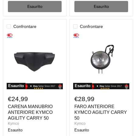
Esaurito
Esaurito
Confrontare
Confrontare
CARENA
FARO
MANUBRIO
ANTERIORE
ANTERIORE
KYMCO
KYMCO
AGILITY
AGILITY
CARRY
CARRY
50
50
Esaurito
Esaurito
€24,99
€28,99
CARENA MANUBRIO
FARO ANTERIORE
ANTERIORE KYMCO
KYMCO AGILITY CARRY
AGILITY CARRY 50
50
Kymco
Kymco
Esaurito
Esaurito