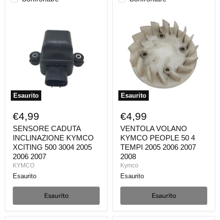
SENSORE
VENTOLA
CADUTA
VOLANO
INCLINAZIONE
KYMCO
KYMCO
PEOPLE
XCITING
50
500
4
3004
TEMPI
2005
2005
2006
2006
2007
2007
2008
Esaurito
Esaurito
€4,99
€4,99
SENSORE CADUTA
VENTOLA VOLANO
INCLINAZIONE KYMCO
KYMCO PEOPLE 50 4
XCITING 500 3004 2005
TEMPI 2005 2006 2007
2006 2007
2008
KYMCO
Kymco
Esaurito
Esaurito
Esaurito
Esaurito