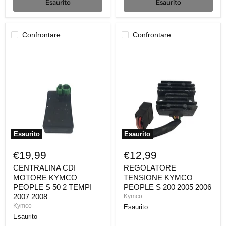
Esaurito
Esaurito
Confrontare
Confrontare
CENTRALINA
REGOLATORE
CDI
TENSIONE
MOTORE
KYMCO
KYMCO
PEOPLE
PEOPLE
S
S
200
50
2005
2
2006
TEMPI
2007
2008
Esaurito
Esaurito
€19,99
€12,99
CENTRALINA CDI
REGOLATORE
MOTORE KYMCO
TENSIONE KYMCO
PEOPLE S 50 2 TEMPI
PEOPLE S 200 2005 2006
2007 2008
Kymco
Kymco
Esaurito
Esaurito