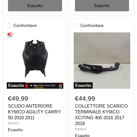
Esaurito
Esaurito
Confrontare
Confrontare
SCUDO
COLLETTORE
ANTERIORE
SCARICO
KYMCO
TERMINALE
AGILITY
KYMCO
CARRY
XCITING
50
400
2010
2016
2011
2017
2018
Esaurito
Esaurito
€49,99
€44,99
SCUDO ANTERIORE
COLLETTORE SCARICO
KYMCO AGILITY CARRY
TERMINALE KYMCO
50 2010 2011
XCITING 400 2016 2017
2018
Kymco
Kymco
Esaurito
Esaurito