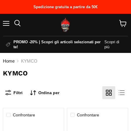
Spedizione gratuita a partire da 50€
Menu
Cerca
Visual
il
carrel
PROMO -20% | Scopri gli articoli selezionati per
Scopri di
te!
più
Home
KYMCO
KYMCO
Filtri
Ordina per
Confrontare
Confrontare
MANOPOLA
STAFFA
ACCELERATORE
MARMITTA