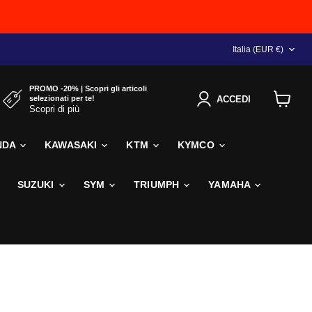
NAZIONE
Italia
(EUR €)
PROMO -20% | Scopri gli articoli
selezionati per te!
ACCEDI
Scopri di più
Visualiz
il
carrello
NDA
KAWASAKI
KTM
KYMCO
SUZUKI
SYM
TRIUMPH
YAMAHA