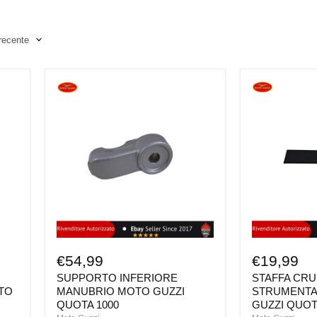
SUPPORTO
STAFFA
INFERIORE
CRUSCOTT
MANUBRIO
STRUMENTA
MOTO
MOTO
GUZZI
GUZZI
QUOTA
QUOTA
1000
1000
€54,99
€19,99
SUPPORTO INFERIORE
STAFFA CR
TO
MANUBRIO MOTO GUZZI
STRUMENTA
QUOTA 1000
GUZZI QUOT