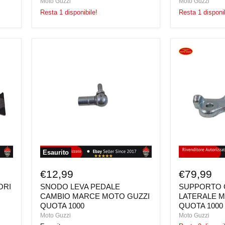
Moto Guzzi
Moto Guzzi
Resta 1 disponibile!
Resta 1 disponib
SNODO
SUPPORTO
LEVA
CAVALLETT
PEDALE
LATERALE
CAMBIO
MOTO
MARCE
GUZZI
MOTO
QUOTA
GUZZI
1000
QUOTA
1000
Esaurito
€12,99
€79,99
ORI
SNODO LEVA PEDALE
SUPPORTO 
CAMBIO MARCE MOTO GUZZI
LATERALE M
QUOTA 1000
QUOTA 1000
Moto Guzzi
Moto Guzzi