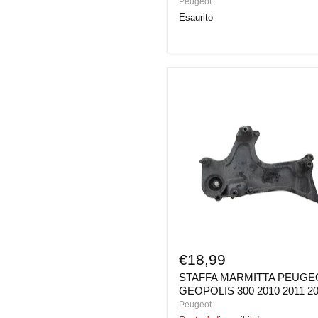
Peugeot
Esaurito
STAFFA
MARMITTA
PEUGEOT
GEOPOLIS
300
2010
2011
2012
€18,99
STAFFA MARMITTA PEUGE
GEOPOLIS 300 2010 2011 2
Peugeot