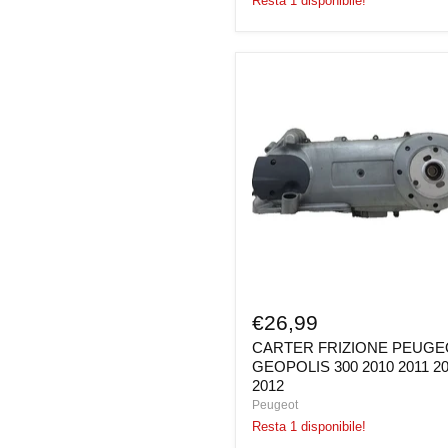
Resta 1 disponibile!
CARTER
FRIZIONE
PEUGEOT
GEOPOLIS
300
2010
2011
2011
2012
€26,99
CARTER FRIZIONE PEUGE
GEOPOLIS 300 2010 2011 2
2012
Peugeot
Resta 1 disponibile!