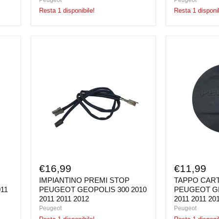
Resta 1 disponibile!
Resta 1 disponib
IMPIANTINO
TAPPO
PREMI
CARTER
STOP
FRIZIONE
PEUGEOT
PEUGEOT
GEOPOLIS
GEOPOLIS
300
300
2010
2010
2011
2011
2011
2011
2012
2012
€16,99
€11,99
IMPIANTINO PREMI STOP
TAPPO CART
011
PEUGEOT GEOPOLIS 300 2010
PEUGEOT GE
2011 2011 2012
2011 2011 20
Peugeot
Peugeot