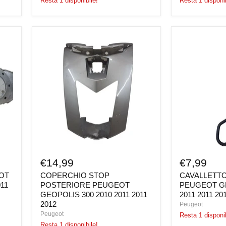
Resta 1 disponibile!
Resta 1 disponib
COPERCHIO
CAVALLETT
STOP
LATERALE
POSTERIORE
PEUGEOT
PEUGEOT
GEOPOLIS
GEOPOLIS
300
300
2010
2010
2011
2011
2011
2011
2012
2012
€14,99
€7,99
OT
COPERCHIO STOP
CAVALLETTO
011
POSTERIORE PEUGEOT
PEUGEOT GE
GEOPOLIS 300 2010 2011 2011
2011 2011 20
2012
Peugeot
Peugeot
Resta 1 disponib
Resta 1 disponibile!