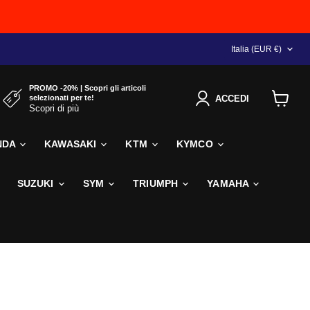
NAZIONE
Italia
(EUR €)
PROMO -20% | Scopri gli articoli
selezionati per te!
ACCEDI
Scopri di più
Visualiz
il
carrello
NDA
KAWASAKI
KTM
KYMCO
SUZUKI
SYM
TRIUMPH
YAMAHA