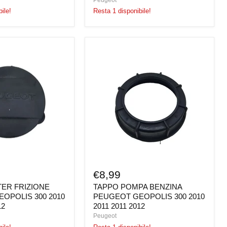
ile!
Resta 1 disponibile!
TAPPO
POMPA
BENZINA
PEUGEOT
GEOPOLIS
300
2010
2011
2011
2012
€8,99
ER FRIZIONE
TAPPO POMPA BENZINA
OPOLIS 300 2010
PEUGEOT GEOPOLIS 300 2010
12
2011 2011 2012
Peugeot