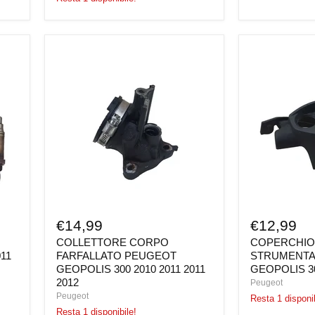
COLLETTORE
COPERCHIO
CORPO
STRUMENTA
FARFALLATO
PEUGEOT
PEUGEOT
GEOPOLIS
GEOPOLIS
300
300
2010
2010
2011
2011
2012
2011
2012
€14,99
€12,99
T
COLLETTORE CORPO
COPERCHI
011
FARFALLATO PEUGEOT
STRUMENTA
GEOPOLIS 300 2010 2011 2011
GEOPOLIS 30
2012
Peugeot
Peugeot
Resta 1 disponib
Resta 1 disponibile!