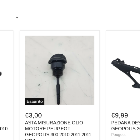
ASTA
PEDANA
MISURAZIONE
DESTRA
OLIO
PEUGEOT
MOTORE
GEOPOLIS
PEUGEOT
300
GEOPOLIS
2010
300
2011
2010
2012
2011
2011
2012
Esaurito
€3,00
€9,99
ASTA MISURAZIONE OLIO
PEDANA DE
010
MOTORE PEUGEOT
GEOPOLIS 30
GEOPOLIS 300 2010 2011 2011
Peugeot