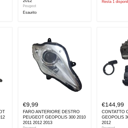
2012
Resta 1 disponib
Peugeot
Esaurito
FARO
CONTATTO
ANTERIORE
CHIAVE
DESTRO
PEUGEOT
PEUGEOT
GEOPOLIS
GEOPOLIS
300
300
2010
2010
2011
2011
2011
2012
2012
2013
€9,99
€144,99
OT
FARO ANTERIORE DESTRO
CONTATTO 
012
PEUGEOT GEOPOLIS 300 2010
GEOPOLIS 30
2011 2012 2013
2012
Peugeot
Peugeot