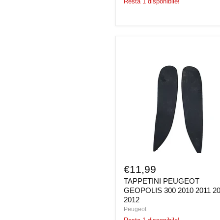
Resta 1 disponibile!
TAPPETINI
PEUGEOT
GEOPOLIS
300
2010
2011
2011
2012
€11,99
TAPPETINI PEUGEOT
GEOPOLIS 300 2010 2011 2
2012
Peugeot