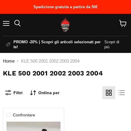
Spedizione gratuita a partire da 50€
Menu
Cerca
Visual
il
carrel
PROMO -20% | Scopri gli articoli selezionati per
Scopri di
te!
più
Home
KLE 500 2001 2002 2003 2004
KLE 500 2001 2002 2003 2004
Filtri
Ordina per
Confrontare
SUPPORTI
MOTORE