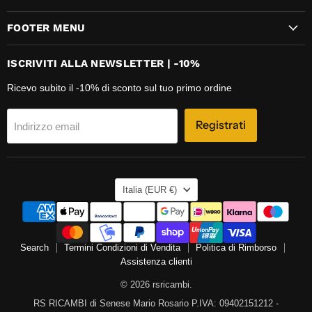
FOOTER MENU
ISCRIVITI ALLA NEWSLETTER | -10%
Ricevo subito il -10% di sconto sul tuo primo ordine
Registrati
Indirizzo email
NAZIONE
Italia
(EUR €)
Search
Termini Condizioni di Vendita
Politica di Rimborso
Assistenza clienti
© 2026 rsricambi.
RS RICAMBI di Senese Mario Rosario P.IVA: 09402151212 -