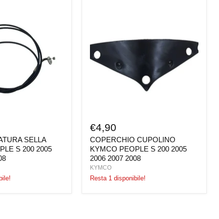
COPERCHIO
CUPOLINO
KYMCO
PEOPLE
S
200
2005
2006
2007
2008
€4,90
ATURA SELLA
COPERCHIO CUPOLINO
LE S 200 2005
KYMCO PEOPLE S 200 2005
08
2006 2007 2008
KYMCO
ile!
Resta 1 disponibile!