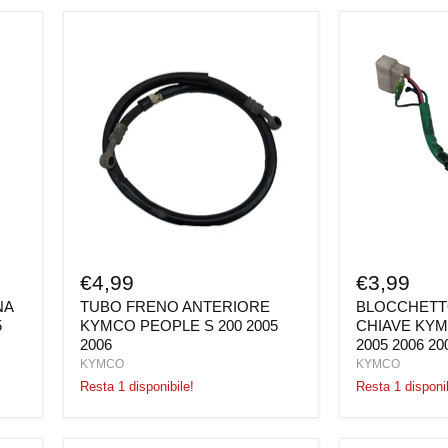
TUBO
BLOCCHETT
FRENO
CONTATTO
ANTERIORE
CHIAVE
KYMCO
KYMCO
PEOPLE
PEOPLE
S
S
200
200
2005
2005
2006
2006
2007
€4,99
€3,99
NA
TUBO FRENO ANTERIORE
BLOCCHETT
5
KYMCO PEOPLE S 200 2005
CHIAVE KYM
2006
2005 2006 20
KYMCO
KYMCO
Resta 1 disponibile!
Resta 1 disponib