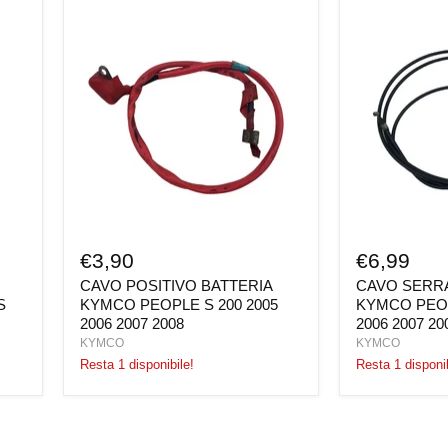
CAVO
CAVO
POSITIVO
SERRATURA
BATTERIA
SELLA
KYMCO
KYMCO
PEOPLE
PEOPLE
S
S
200
200
2005
2005
2006
2006
2007
2007
2008
2008
€3,90
€6,99
CAVO POSITIVO BATTERIA
CAVO SERR
S
KYMCO PEOPLE S 200 2005
KYMCO PEOP
2006 2007 2008
2006 2007 20
KYMCO
KYMCO
Resta 1 disponibile!
Resta 1 disponib