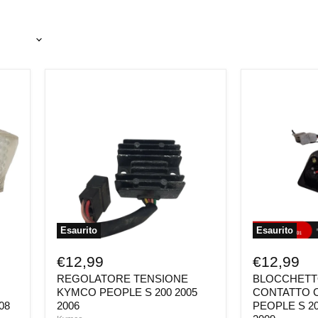
REGOLATORE
BLOCCHETT
TENSIONE
ELETTRICO
KYMCO
CONTATTO
PEOPLE
CHIAVE
S
KYMCO
200
PEOPLE
2005
S
2006
200
2006
2007
2008
2009
Esaurito
Esaurito
€12,99
€12,99
REGOLATORE TENSIONE
BLOCCHETT
KYMCO PEOPLE S 200 2005
CONTATTO 
08
2006
PEOPLE S 20