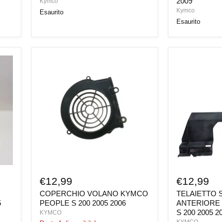
2009
Kymco
Kymco
Esaurito
Esaurito
COPERCHIO
TELAIETTO
VOLANO
SCUDO
KYMCO
ANTERIORE
PEOPLE
KYMCO
S
PEOPLE
200
S
2005
200
2006
2005
2006
€12,99
€12,99
COPERCHIO VOLANO KYMCO
TELAIETTO
5
PEOPLE S 200 2005 2006
ANTERIORE
S 200 2005 2
KYMCO
KYMCO