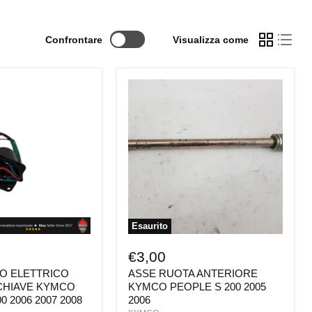
Confrontare
Visualizza come
O
ASSE
RUOTA
ANTERIORE
KYMCO
PEOPLE
S
200
2005
2006
Esaurito
€3,00
O ELETTRICO
ASSE RUOTA ANTERIORE
CHIAVE KYMCO
KYMCO PEOPLE S 200 2005
0 2006 2007 2008
2006