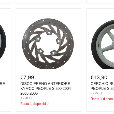
DISCO
CERCHIO
FRENO
RUOTA
ANTERIORE
ANTERIORE
KYMCO
PEOPLE
PEOPLE
S
S
200
200
2007
2004
2008
2005
2009
2006
€7,99
€13,90
ORE
DISCO FRENO ANTERIORE
CERCHIO R
4
KYMCO PEOPLE S 200 2004
PEOPLE S 20
2005 2006
KYMCO
KYMCO
Resta 1 disponib
Resta 1 disponibile!