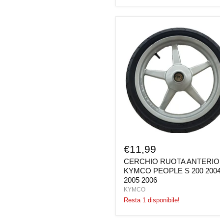
CERCHIO
RUOTA
ANTERIORE
KYMCO
PEOPLE
S
200
2004
2005
2006
€11,99
CERCHIO RUOTA ANTERI
KYMCO PEOPLE S 200 200
2005 2006
KYMCO
Resta 1 disponibile!