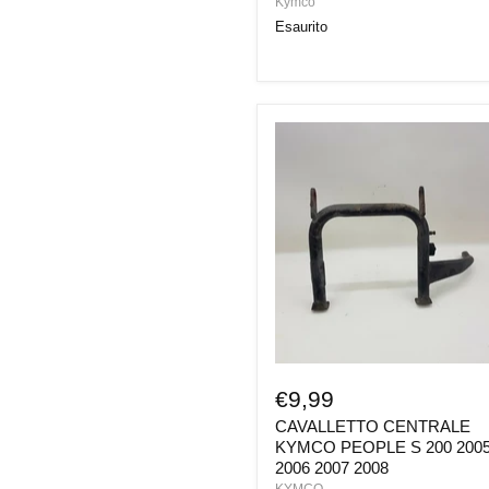
Kymco
Esaurito
CAVALLETTO
CENTRALE
KYMCO
PEOPLE
S
200
2005
2006
2007
2008
€9,99
CAVALLETTO CENTRALE
KYMCO PEOPLE S 200 200
2006 2007 2008
KYMCO