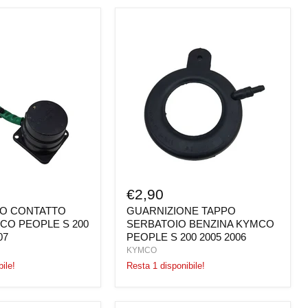
O
GUARNIZIONE
TAPPO
SERBATOIO
BENZINA
KYMCO
PEOPLE
S
200
2005
2006
€2,90
O CONTATTO
GUARNIZIONE TAPPO
CO PEOPLE S 200
SERBATOIO BENZINA KYMCO
07
PEOPLE S 200 2005 2006
KYMCO
ile!
Resta 1 disponibile!