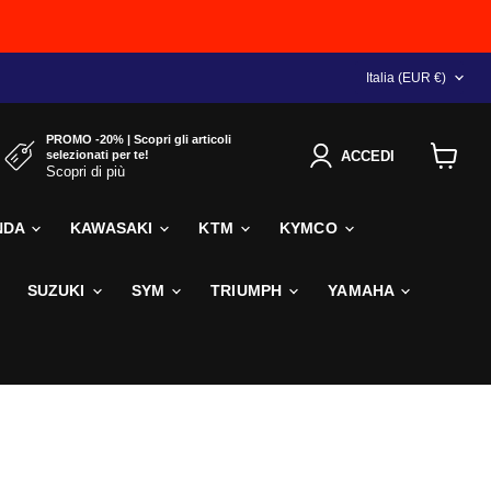
NAZIONE
Italia
(EUR €)
PROMO -20% | Scopri gli articoli
selezionati per te!
ACCEDI
Scopri di più
Visualiz
il
carrello
NDA
KAWASAKI
KTM
KYMCO
SUZUKI
SYM
TRIUMPH
YAMAHA