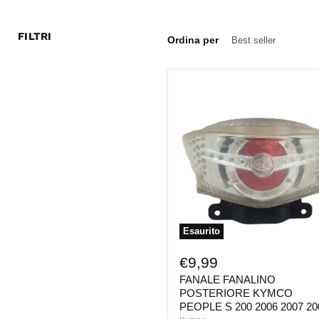
FILTRI
Ordina per
FANALE
FANALINO
POSTERIORE
KYMCO
PEOPLE
S
200
2006
2007
2008
Esaurito
€9,99
FANALE FANALINO
POSTERIORE KYMCO
PEOPLE S 200 2006 2007 20