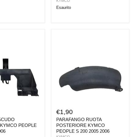
KYMCO
Esaurito
PARAFANGO
RUOTA
POSTERIORE
KYMCO
PEOPLE
S
200
2005
2006
€1,90
 SCUDO
PARAFANGO RUOTA
 KYMCO PEOPLE
POSTERIORE KYMCO
006
PEOPLE S 200 2005 2006
KYMCO