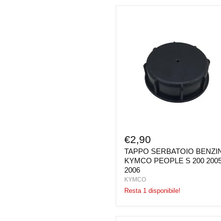
TAPPO
SERBATOIO
BENZINA
KYMCO
PEOPLE
S
200
2005
2006
€2,90
TAPPO SERBATOIO BENZI
KYMCO PEOPLE S 200 200
2006
KYMCO
Resta 1 disponibile!