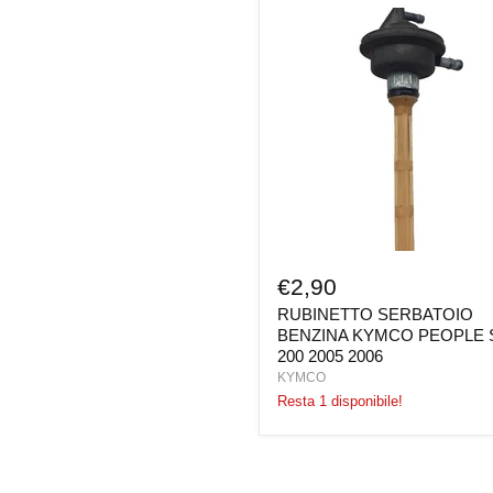
RUBINETTO
SERBATOIO
BENZINA
KYMCO
PEOPLE
S
200
2005
2006
€2,90
RUBINETTO SERBATOIO
BENZINA KYMCO PEOPLE 
200 2005 2006
KYMCO
Resta 1 disponibile!