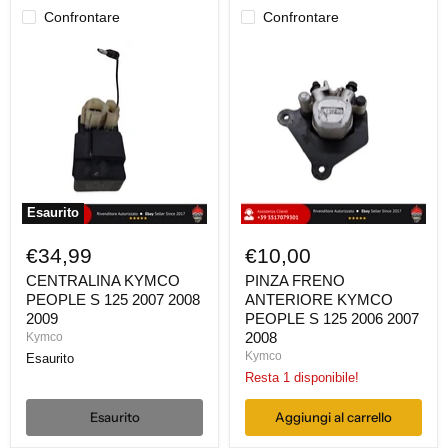
Confrontare
Confrontare
CENTRALINA
PINZA
KYMCO
FRENO
PEOPLE
ANTERIORE
S
KYMCO
125
PEOPLE
2007
S
2008
125
2009
2006
2007
2008
Esaurito
€34,99
€10,00
CENTRALINA KYMCO
PINZA FRENO
PEOPLE S 125 2007 2008
ANTERIORE KYMCO
2009
PEOPLE S 125 2006 2007
2008
Kymco
Kymco
Esaurito
Resta 1 disponibile!
Esaurito
Aggiungi al carrello