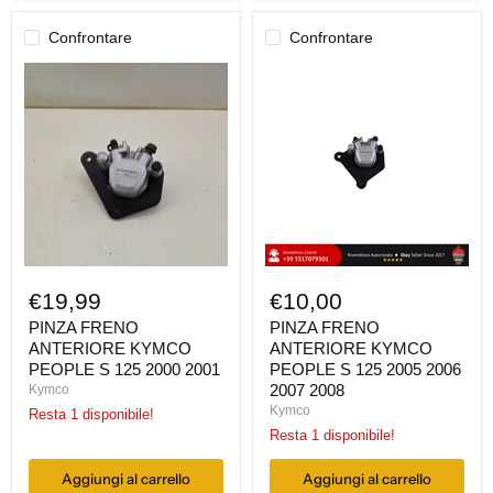
Confrontare
Confrontare
PINZA
PINZA
FRENO
FRENO
ANTERIORE
ANTERIORE
KYMCO
KYMCO
PEOPLE
PEOPLE
S
S
125
125
2000
2005
2001
2006
2007
2008
€19,99
€10,00
PINZA FRENO
PINZA FRENO
ANTERIORE KYMCO
ANTERIORE KYMCO
PEOPLE S 125 2000 2001
PEOPLE S 125 2005 2006
2007 2008
Kymco
Kymco
Resta 1 disponibile!
Resta 1 disponibile!
Aggiungi al carrello
Aggiungi al carrello