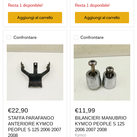
Resta 1 disponibile!
Resta 1 disponibile!
Aggiungi al carrello
Aggiungi al carrello
Confrontare
Confrontare
STAFFA
BILANCIERI
PARAFANGO
MANUBRIO
ANTERIORE
KYMCO
KYMCO
PEOPLE
PEOPLE
S
S
125
125
2006
2006
2007
2007
2008
2008
€22,90
€11,99
STAFFA PARAFANGO
BILANCIERI MANUBRIO
ANTERIORE KYMCO
KYMCO PEOPLE S 125
PEOPLE S 125 2006 2007
2006 2007 2008
2008
Kymco