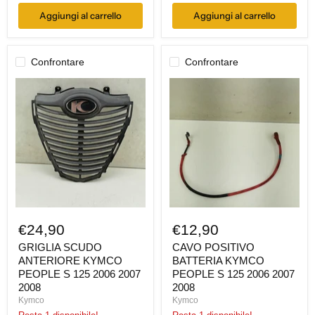
Aggiungi al carrello
Aggiungi al carrello
Confrontare
Confrontare
GRIGLIA
CAVO
SCUDO
POSITIVO
ANTERIORE
BATTERIA
KYMCO
KYMCO
PEOPLE
PEOPLE
S
S
125
125
2006
2006
2007
2007
2008
2008
€24,90
€12,90
GRIGLIA SCUDO
CAVO POSITIVO
ANTERIORE KYMCO
BATTERIA KYMCO
PEOPLE S 125 2006 2007
PEOPLE S 125 2006 2007
2008
2008
Kymco
Kymco