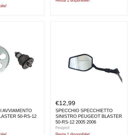
Resta 1 disponibile!
ile!
I
SPECCHIO
O
SPECCHIETTO
SINISTRO
PEUGEOT
BLASTER
50-
RS-
12
2005
2006
€12,99
I AVVIAMENTO
SPECCHIO SPECCHIETTO
ASTER 50-RS-12
SINISTRO PEUGEOT BLASTER
50-RS-12 2005 2006
Peugeot
ile!
Resta 1 disponibile!