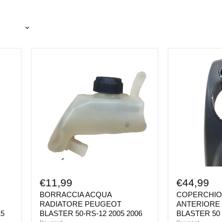
BORRACCIA
COPERCHIO
ACQUA
SCUDO
RADIATORE
ANTERIORE
PEUGEOT
PEUGEOT
BLASTER
BLASTER
50-
50
RS-
RS
12
12
2005
2005
2006
2006
€11,99
€44,99
BORRACCIA ACQUA
COPERCHIO
RADIATORE PEUGEOT
ANTERIORE
15
BLASTER 50-RS-12 2005 2006
BLASTER 50 