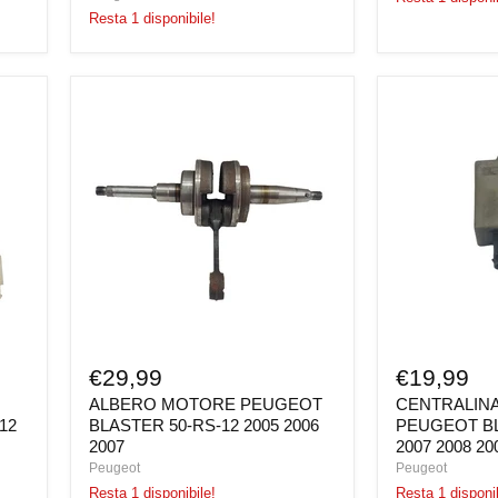
Resta 1 disponibile!
ALBERO
CENTRALIN
MOTORE
CDI
PEUGEOT
MOTORE
BLASTER
PEUGEOT
50-
BLASTER
RS-
50
12
RS
2005
12
2006
2007
2007
2008
2009
€29,99
€19,99
ALBERO MOTORE PEUGEOT
CENTRALIN
12
BLASTER 50-RS-12 2005 2006
PEUGEOT BL
2007
2007 2008 20
Peugeot
Peugeot
Resta 1 disponibile!
Resta 1 disponib