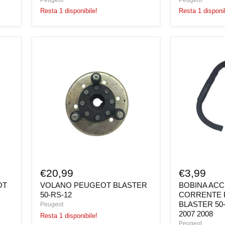
Resta 1 disponibile!
Resta 1 disponib
VOLANO
BOBINA
PEUGEOT
ACCENSION
BLASTER
CORRENTE
50-
PEUGEOT
RS-
BLASTER
12
50-
RS-
12
2005
2006
2007
2008
€20,99
€3,99
OT
VOLANO PEUGEOT BLASTER
BOBINA AC
50-RS-12
CORRENTE 
BLASTER 50-
Peugeot
2007 2008
Resta 1 disponibile!
Peugeot