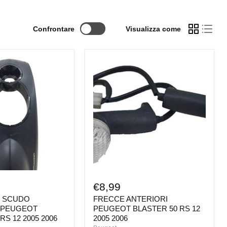
Confrontare
Visualizza come
FRECCE
ANTERIORI
PEUGEOT
BLASTER
50
RS
12
2005
2006
€8,99
 SCUDO
FRECCE ANTERIORI
 PEUGEOT
PEUGEOT BLASTER 50 RS 12
RS 12 2005 2006
2005 2006