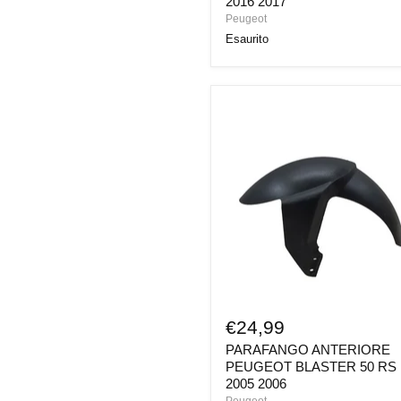
2016 2017
Peugeot
Esaurito
PARAFANGO
ANTERIORE
PEUGEOT
BLASTER
50
RS
12
2005
2006
€24,99
PARAFANGO ANTERIORE
PEUGEOT BLASTER 50 RS 
2005 2006
Peugeot