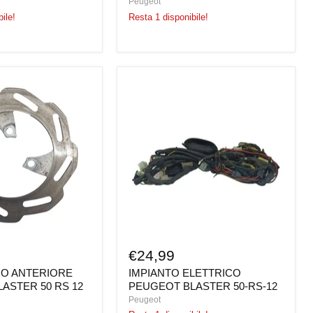
Peugeot
ile!
Resta 1 disponibile!
IMPIANTO
ELETTRICO
PEUGEOT
BLASTER
50-
RS-
12
€24,99
NO ANTERIORE
IMPIANTO ELETTRICO
ASTER 50 RS 12
PEUGEOT BLASTER 50-RS-12
Peugeot