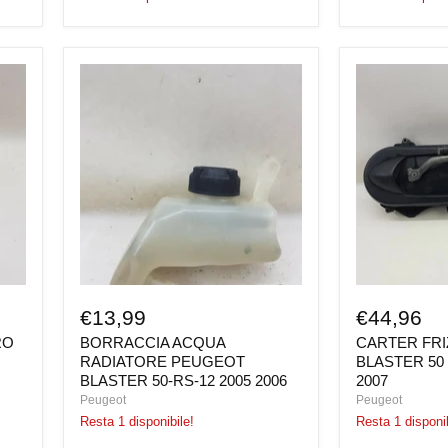
BORRACCIA
CARTER
ACQUA
FRIZIONE
RADIATORE
PEUGEOT
PEUGEOT
BLASTER
BLASTER
50
50-
RS12
RS-
2005
12
2006
2005
2007
2006
€13,99
€44,96
RO
BORRACCIA ACQUA
CARTER FR
RADIATORE PEUGEOT
BLASTER 50 
BLASTER 50-RS-12 2005 2006
2007
Peugeot
Peugeot
Resta 1 disponibile!
Resta 1 disponib