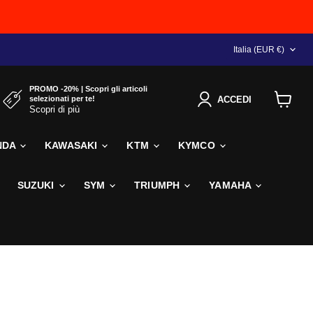
NAZIONE
Italia
(EUR €)
PROMO -20% | Scopri gli articoli
selezionati per te!
ACCEDI
Scopri di più
Visualiz
il
carrello
NDA
KAWASAKI
KTM
KYMCO
SUZUKI
SYM
TRIUMPH
YAMAHA