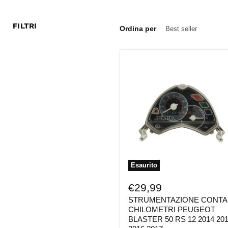
FILTRI
Ordina per
STRUMENTAZIONE
CONTA
CHILOMETRI
PEUGEOT
BLASTER
50
RS
12
2014
2015
2016
2017
Esaurito
€29,99
STRUMENTAZIONE CONTA
CHILOMETRI PEUGEOT
BLASTER 50 RS 12 2014 20