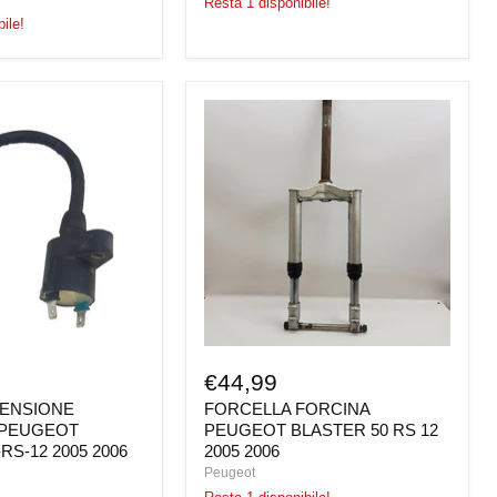
Resta 1 disponibile!
ile!
FORCELLA
E
FORCINA
PEUGEOT
BLASTER
50
RS
12
2005
2006
€44,99
CENSIONE
FORCELLA FORCINA
PEUGEOT
PEUGEOT BLASTER 50 RS 12
RS-12 2005 2006
2005 2006
Peugeot