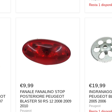
Resta 1 disponib
FANALE
INGRANAGG
FANALINO
AVVIAMENT
STOP
PEUGEOT
POSTERIORE
BLASTER
PEUGEOT
50-
BLASTER
RS-
50
12
RS
2005
12
2006
2008
2009
2010
€9,99
€19,99
FANALE FANALINO STOP
INGRANAGG
EOT
POSTERIORE PEUGEOT
PEUGEOT BL
07
BLASTER 50 RS 12 2008 2009
2005 2006
2010
Peugeot
Peugeot
Resta 1 disponib