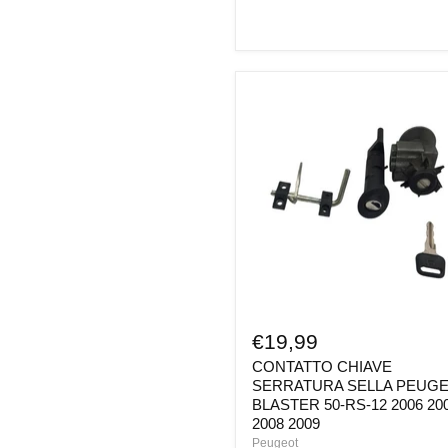
CONTATTO
CHIAVE
SERRATURA
SELLA
PEUGEOT
BLASTER
50-
RS-
12
2006
2007
2008
2009
€19,99
CONTATTO CHIAVE
SERRATURA SELLA PEUG
BLASTER 50-RS-12 2006 20
2008 2009
Peugeot