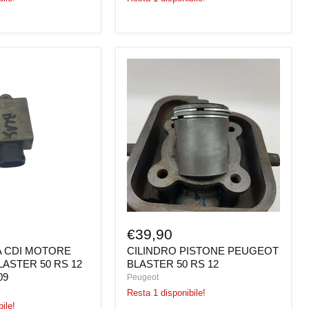
A
CILINDRO
PISTONE
PEUGEOT
BLASTER
50
RS
12
€39,90
A CDI MOTORE
CILINDRO PISTONE PEUGEOT
ASTER 50 RS 12
BLASTER 50 RS 12
09
Peugeot
Resta 1 disponibile!
ile!