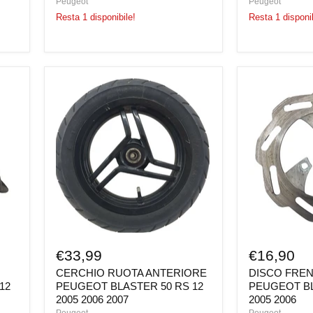
Peugeot
Peugeot
Resta 1 disponibile!
Resta 1 disponib
CERCHIO
DISCO
RUOTA
FRENO
ANTERIORE
ANTERIORE
PEUGEOT
PEUGEOT
BLASTER
BLASTER
50
50
RS
RS
12
12
2005
2005
2006
2006
2007
€33,99
€16,90
CERCHIO RUOTA ANTERIORE
DISCO FRE
12
PEUGEOT BLASTER 50 RS 12
PEUGEOT BL
2005 2006 2007
2005 2006
Peugeot
Peugeot