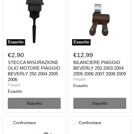
OLIO
BEVERLY
MOTORE
250
PIAGGIO
2003
BEVERLY
2004
250
2005
2004
2006
2005
2007
2006
2008
2009
Esaurito
Esaurito
€2,90
€12,99
STECCA MISURAZIONE
BILANCIERE PIAGGIO
OLIO MOTORE PIAGGIO
BEVERLY 250 2003 2004
BEVERLY 250 2004 2005
2005 2006 2007 2008 2009
2006
Piaggio
Piaggio
Esaurito
Esaurito
Esaurito
Esaurito
Confrontare
Confrontare
IMPIANTINO
BULBO