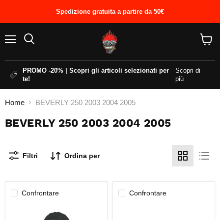
Spedizione gratuita a partire da 50€
Menu
Cerca
Visual
il
carrel
PROMO -20% | Scopri gli articoli selezionati per
Scopri di
te!
più
Home
BEVERLY 250 2003 2004 2005
BEVERLY 250 2003 2004 2005
Filtri
Ordina per
Confrontare
Confrontare
STECCA
BILANCIERE
MISURAZIONE
PIAGGIO