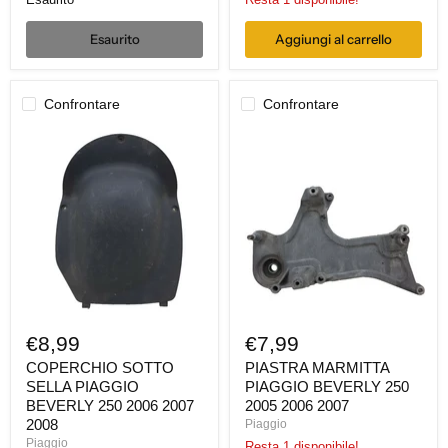
Esaurito
Aggiungi al carrello
Confrontare
Confrontare
COPERCHIO
PIASTRA
SOTTO
MARMITTA
SELLA
PIAGGIO
PIAGGIO
BEVERLY
BEVERLY
250
250
2005
2006
2006
2007
2007
2008
€8,99
€7,99
COPERCHIO SOTTO
PIASTRA MARMITTA
SELLA PIAGGIO
PIAGGIO BEVERLY 250
BEVERLY 250 2006 2007
2005 2006 2007
2008
Piaggio
Piaggio
Resta 1 disponibile!