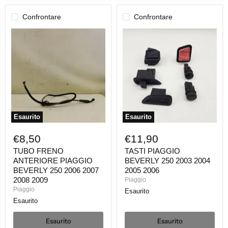
Confrontare
Confrontare
TUBO
TASTI
FRENO
PIAGGIO
ANTERIORE
BEVERLY
PIAGGIO
250
BEVERLY
2003
250
2004
2006
2005
2007
2006
2008
2009
Esaurito
Esaurito
€8,50
€11,90
TUBO FRENO
TASTI PIAGGIO
ANTERIORE PIAGGIO
BEVERLY 250 2003 2004
BEVERLY 250 2006 2007
2005 2006
2008 2009
Piaggio
Piaggio
Esaurito
Esaurito
Esaurito
Esaurito