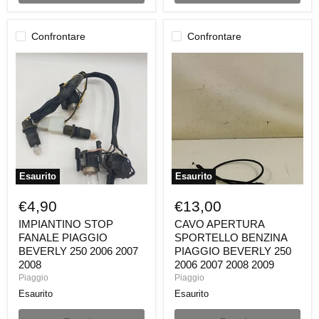
Confrontare
Confrontare
IMPIANTINO
CAVO
STOP
APERTURA
FANALE
SPORTELLO
PIAGGIO
BENZINA
BEVERLY
PIAGGIO
250
BEVERLY
2006
250
2007
2006
2008
2007
2008
2009
Esaurito
Esaurito
€4,90
€13,00
IMPIANTINO STOP
CAVO APERTURA
FANALE PIAGGIO
SPORTELLO BENZINA
BEVERLY 250 2006 2007
PIAGGIO BEVERLY 250
2008
2006 2007 2008 2009
Piaggio
Piaggio
Esaurito
Esaurito