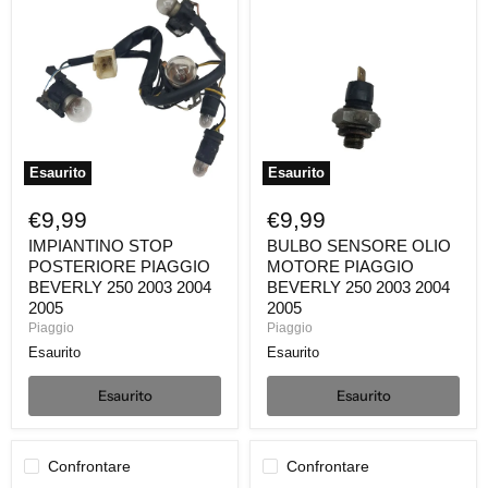
STOP
SENSORE
POSTERIORE
OLIO
PIAGGIO
MOTORE
BEVERLY
PIAGGIO
250
BEVERLY
2003
250
2004
2003
2005
2004
2005
Esaurito
Esaurito
€9,99
€9,99
IMPIANTINO STOP
BULBO SENSORE OLIO
POSTERIORE PIAGGIO
MOTORE PIAGGIO
BEVERLY 250 2003 2004
BEVERLY 250 2003 2004
2005
2005
Piaggio
Piaggio
Esaurito
Esaurito
Esaurito
Esaurito
Confrontare
Confrontare