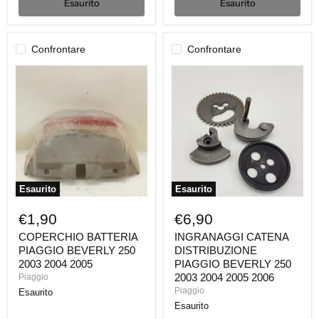
Esaurito
Esaurito
Confrontare
Confrontare
COPERCHIO
INGRANAGGI
BATTERIA
CATENA
PIAGGIO
DISTRIBUZIONE
BEVERLY
PIAGGIO
250
BEVERLY
2003
250
2004
2003
2005
2004
2005
2006
Esaurito
Esaurito
€1,90
€6,90
COPERCHIO BATTERIA
INGRANAGGI CATENA
PIAGGIO BEVERLY 250
DISTRIBUZIONE
2003 2004 2005
PIAGGIO BEVERLY 250
2003 2004 2005 2006
Piaggio
Piaggio
Esaurito
Esaurito