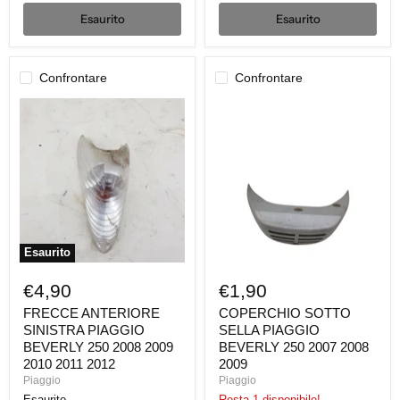
Esaurito
Esaurito
Confrontare
Confrontare
FRECCE
COPERCHIO
ANTERIORE
SOTTO
SINISTRA
SELLA
PIAGGIO
PIAGGIO
BEVERLY
BEVERLY
250
250
2008
2007
2009
2008
2010
2009
2011
2012
Esaurito
€4,90
€1,90
FRECCE ANTERIORE
COPERCHIO SOTTO
SINISTRA PIAGGIO
SELLA PIAGGIO
BEVERLY 250 2008 2009
BEVERLY 250 2007 2008
2010 2011 2012
2009
Piaggio
Piaggio
Esaurito
Resta 1 disponibile!