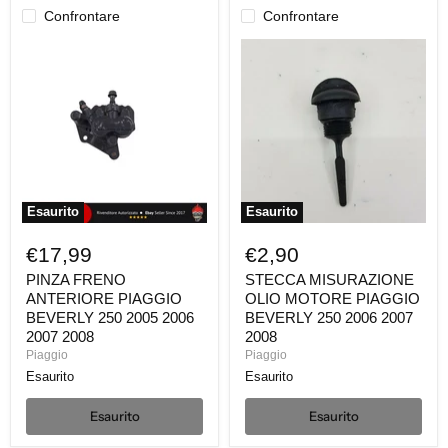
Confrontare
Confrontare
PINZA
STECCA
FRENO
MISURAZIONE
ANTERIORE
OLIO
PIAGGIO
MOTORE
BEVERLY
PIAGGIO
250
BEVERLY
2005
250
2006
2006
2007
2007
2008
2008
Esaurito
Esaurito
€17,99
€2,90
PINZA FRENO
STECCA MISURAZIONE
ANTERIORE PIAGGIO
OLIO MOTORE PIAGGIO
BEVERLY 250 2005 2006
BEVERLY 250 2006 2007
2007 2008
2008
Piaggio
Piaggio
Esaurito
Esaurito
Esaurito
Esaurito