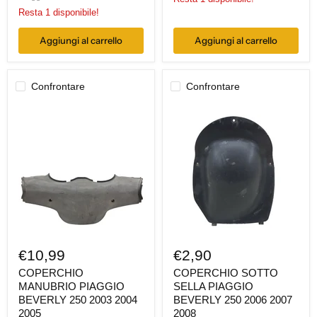
Resta 1 disponibile!
Aggiungi al carrello
Aggiungi al carrello
Confrontare
Confrontare
COPERCHIO
COPERCHIO
MANUBRIO
SOTTO
PIAGGIO
SELLA
BEVERLY
PIAGGIO
250
BEVERLY
2003
250
2004
2006
2005
2007
2008
€10,99
€2,90
COPERCHIO
COPERCHIO SOTTO
MANUBRIO PIAGGIO
SELLA PIAGGIO
BEVERLY 250 2003 2004
BEVERLY 250 2006 2007
2005
2008