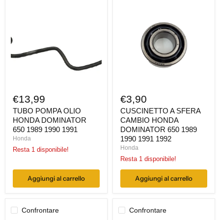
POMPA
A
OLIO
SFERA
HONDA
CAMBIO
DOMINATOR
HONDA
650
DOMINATOR
1989
650
1990
1989
1991
1990
1991
1992
€13,99
€3,90
TUBO POMPA OLIO
CUSCINETTO A SFERA
HONDA DOMINATOR
CAMBIO HONDA
650 1989 1990 1991
DOMINATOR 650 1989
1990 1991 1992
Honda
Honda
Resta 1 disponibile!
Resta 1 disponibile!
Aggiungi al carrello
Aggiungi al carrello
Confrontare
Confrontare