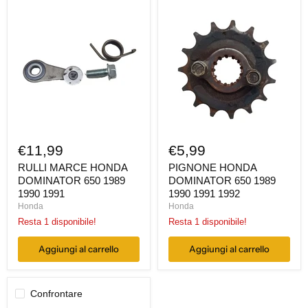
RULLI
PIGNONE
MARCE
HONDA
HONDA
DOMINATOR
DOMINATOR
650
650
1989
1989
1990
1990
1991
1991
1992
€11,99
€5,99
RULLI MARCE HONDA
PIGNONE HONDA
DOMINATOR 650 1989
DOMINATOR 650 1989
1990 1991
1990 1991 1992
Honda
Honda
Resta 1 disponibile!
Resta 1 disponibile!
Aggiungi al carrello
Aggiungi al carrello
Confrontare