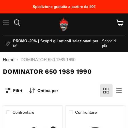
Spedizione gratuita a partire da 50€
Menu
Cerca
Visual
il
carrel
PROMO -20% | Scopri gli articoli selezionati per
Scopri di
te!
più
Home
DOMINATOR 650 1989 1990
DOMINATOR 650 1989 1990
Filtri
Ordina per
Confrontare
Confrontare
PASTIGLIE
SPINOTTO
FRENO
PISTONE