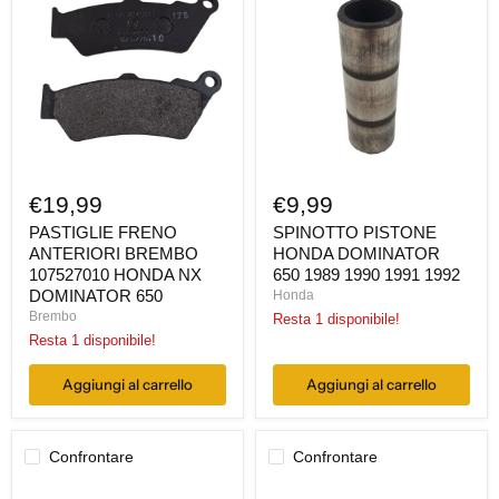
ANTERIORI
HONDA
BREMBO
DOMINATOR
107527010
650
HONDA
1989
NX
1990
DOMINATOR
1991
650
1992
€19,99
€9,99
PASTIGLIE FRENO
SPINOTTO PISTONE
ANTERIORI BREMBO
HONDA DOMINATOR
107527010 HONDA NX
650 1989 1990 1991 1992
DOMINATOR 650
Honda
Brembo
Resta 1 disponibile!
Resta 1 disponibile!
Aggiungi al carrello
Aggiungi al carrello
Confrontare
Confrontare
TUBO
CUSCINETTO